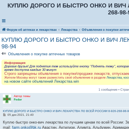
КУПЛЮ ДОРОГО И БЫСТРО ОНКО И ВИЧ Л
268-98-
Форум об аптеках и лекарствах
Лекарства
Объявления о покупке аптеч
КУПЛЮ ДОРОГО И БЫСТРО ОНКО И ВИЧ ЛЕКА
98-94
⇐
Объявления о покупке аптечных товаров
Информация
Дорогие друзья! Для поднятия тем используйте кнопку "Поднять тему", котора
время доступна каждые 30 минут
Строго запрещены объявления о покупке\продаже лекарств, отпускае
Жители Москвы могут также разместить своё объявление в разделе
Лекарства, кос
на новом сайте объявлений Лекарства.win
1 сообщение • Стра
Автор темы
Fedor
КУПЛЮ ДОРОГО И БЫСТРО ОНКО И ВИЧ ЛЕКАРСТВА ПО ВСЕЙ РОССИИ 8-926-268-98-9
С
05 дек 2021, 21:40
о
о
Куплю быстро онко-вич лекарства по лучшим ценам по всей России: Зво
б
mail: ‪‪
farm.onko@bk.ru
‬‬ Авастин, Актилизе, Алимта, Альбумин, Аримид
щ