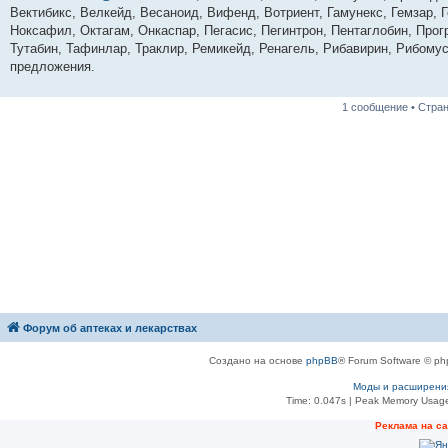
е
Вектибикс, Велкейд, Весаноид, Вифенд, Вотриент, Гамунекс, Гемзар, 
н
Ноксафил, Октагам, Онкаспар, Пегасис, Пегинтрон, Пентаглобин, Прогр
и
е
Тутабин, Тафинлар, Траклир, Ремикейд, Ренагель, Рибавирин, Рибому
предложения.
1 сообщение • Стра
Форум об аптеках и лекарствах
Создано на основе
phpBB
® Forum Software © ph
Моды и расширени
Time: 0.047s
| Peak Memory Usage
Рeклама на с