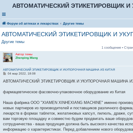
АВТОМАТИЧЕСКИЙ ЭТИКЕТИРОВЩИК И 
Форум об аптеках и лекарствах
Другие темы
АВТОМАТИЧЕСКИЙ ЭТИКЕТИРОВЩИК И УКУ
Другие темы
1 сообщение • Стра
Автор темы
Zhenping.Wang
АВТОМАТИЧЕСКИЙ ЭТИКЕТИРОВЩИК И УКУПОРОЧНАЯ МАШИНА ИЗ КИТАЯ
С
04 мар 2022, 18:08
о
о
АВТОМАТИЧЕСКИЙ ЭТИКЕТИРОВЩИК И УКУПОРОЧНАЯ МАШИНА И
б
щ
е
фармацевтическое фасовочно-упаковочное оборудование из Китая
н
и
е
Наша фабрика ООО "XIAMEN XINHEXIANG MAСHINE" именно производит
новых партнеров из производителей и поставщиков различного фармац
лекарств в формах таблеток, желатиновых капсул, пилюль, драже, су
вам торговую площадку и совместно будем продвигать ваше оборудова
сотрудничества - ваша продукция должна быть высокого качества исп
информацию о характеристиках. Перед добавлением нового оборудова