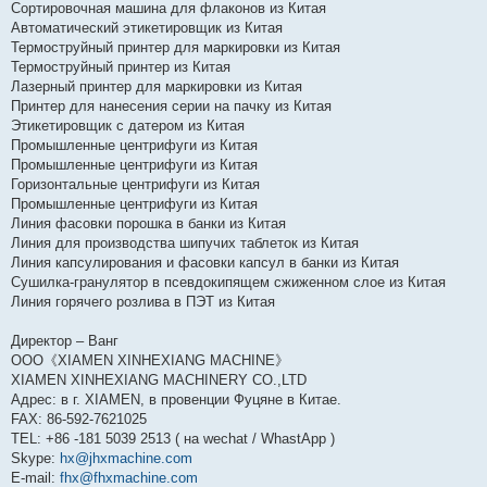
Сортировочная машина для флаконов из Китая
Автоматический этикетировщик из Китая
Термоструйный принтер для маркировки из Китая
Термоструйный принтер из Китая
Лазерный принтер для маркировки из Китая
Принтер для нанесения серии на пачку из Китая
Этикетировщик с датером из Китая
Промышленные центрифуги из Китая
Промышленные центрифуги из Китая
Горизонтальные центрифуги из Китая
Промышленные центрифуги из Китая
Линия фасовки порошка в банки из Китая
Линия для производства шипучих таблеток из Китая
Линия капсулирования и фасовки капсул в банки из Китая
Сушилка-гранулятор в псевдокипящем сжиженном слое из Китая
Линия горячего розлива в ПЭТ из Китая
Директор – Ванг
ООО《XIAMEN XINHEXIANG MAСHINE》
XIAMEN XINHEXIANG MACHINERY CO.,LTD
Адрес: в г. XIAMEN, в провенции Фуцяне в Китае.
FAX: 86-592-7621025
TEL: +86 -181 5039 2513 ( на wechat / WhastApp )
Skype:
hx@jhxmachine.com
E-mail:
fhx@fhxmachine.com