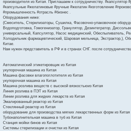
производителя из Китая. Приглашаем к сотрудничеству. #капсулятор 
#капсульные #желатиновые #ручные #желатин #изготовление #произв
#промышленность #отрасль #бизнес .
Оборудования ниже:
(Cмеситель, Стерилизаторы, Сушилка, Фасовочно-упаковочное оборудо
Водоподготовка, Гомогенизатор, Гранулятор, Дезинтегратор, Диссоль
универсальный, Капсулятор, Насос медицинский, Обеспыливатель, Реа
Холодильник фармацевтический, Шаровая мельница, Экстрактор,), Об
Китае.
Нам нужен представитель в РФ и в странах СНГ. после сотрудничества
Автоматический этикетировщик из Китая
укупорочная машина из Китая
Машина фасовки влагопоглотителя из Китая
укупорочная машина из Китая
Машина розлива веществ с высокой вязкостьюиз Китая
Линия розлива в ПЭТ из Китая
Линии розлива для жидких лекарств из Китая
Эмалированный реактор из Китая
Стеклянный реактор из Китая
оборудование для производства мягких лекарственных форм из Китая
Тубонаполнительная машина в туб из Китая
Станция мойки бинов из Китая
Системы стерилизации и очистки из Китая