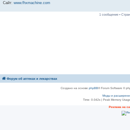
Сайт:
www.fhxmachine.com
1 сообщение • Стра
Форум об аптеках и лекарствах
Создано на основе
phpBB
® Forum Software © ph
Моды и расширени
Time: 0.042s
| Peak Memory Usage
Рeклама на с