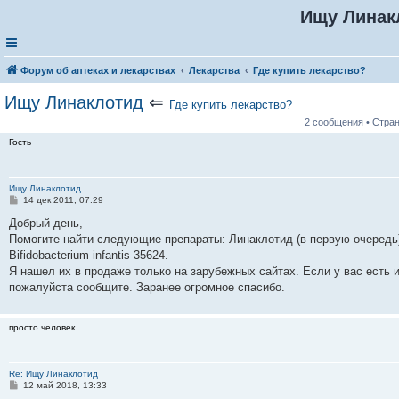
Ищу Линак
Форум об аптеках и лекарствах
Лекарства
Где купить лекарство?
Ищу Линаклотид
⇐
Где купить лекарство?
2 сообщения • Стра
Гость
Ищу Линаклотид
С
14 дек 2011, 07:29
о
о
Добрый день,
б
Помогите найти следующие препараты: Линаклотид (в первую очередь),
щ
е
Bifidobacterium infantis 35624.
н
Я нашел их в продаже только на зарубежных сайтах. Если у вас есть и
и
е
пожалуйста сообщите. Заранее огромное спасибо.
просто человек
Re: Ищу Линаклотид
С
12 май 2018, 13:33
о