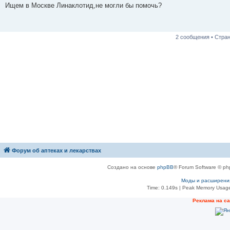
о
Ищем в Москве Линаклотид,не могли бы помочь?
б
щ
е
н
и
2 сообщения • Стра
е
Форум об аптеках и лекарствах
Создано на основе
phpBB
® Forum Software © ph
Моды и расширени
Time: 0.149s
| Peak Memory Usage
Рeклама на с