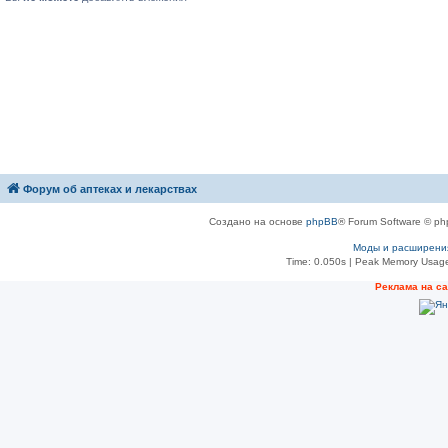
Форум об аптеках и лекарствах
Создано на основе
phpBB
® Forum Software © ph
Моды и расширени
Time: 0.050s
| Peak Memory Usage
Рeклама на с