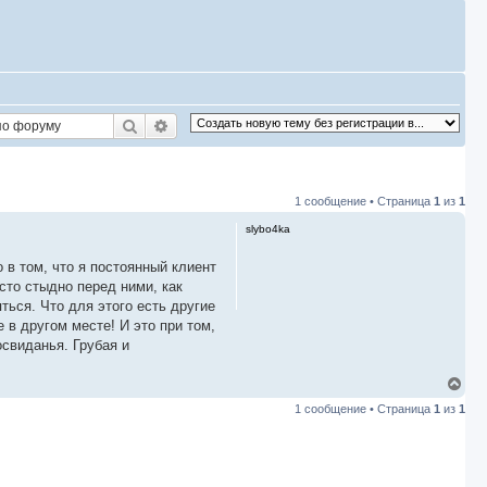
Поиск
Расширенный поиск
1 сообщение • Страница
1
из
1
slybo4ka
 в том, что я постоянный клиент
сто стыдно перед ними, как
ться. Что для этого есть другие
е в другом месте! И это при том,
освиданья. Грубая и
В
е
1 сообщение • Страница
1
из
1
р
н
у
т
ь