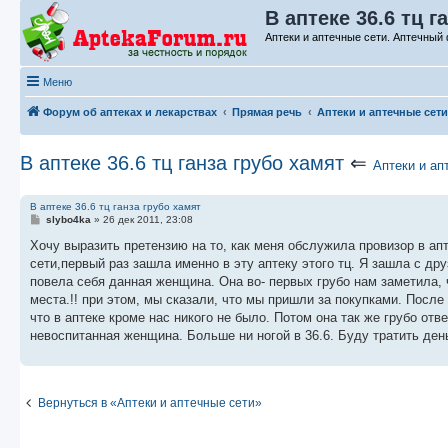
В аптеке 36.6 тц г
Аптеки и аптечные сети. Аптечный 
Меню
Форум об аптеках и лекарствах
Прямая речь
Аптеки и аптечные сети
В аптеке 36.6 тц ганза грубо хамят
⇐
Аптеки и ап
В аптеке 36.6 тц ганза грубо хамят
С
slybo4ka
»
26 дек 2011, 23:08
о
о
Хочу выразить претензию на то, как меня обслужила провизор в апт
б
сети,первый раз зашла именно в эту аптеку этого тц. Я зашла с д
щ
е
повела себя данная женщина. Она во- первых грубо нам заметила, ч
н
места.!! при этом, мы сказали, что мы пришли за покупками. После ч
и
е
что в аптеке кроме нас никого не было. Потом она так же грубо отв
невоспитанная женщина. Больше ни ногой в 36.6. Буду тратить ден
Вернуться в «Аптеки и аптечные сети»