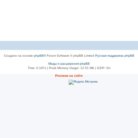
Создано на основе
phpBB
® Forum Software © phpBB Limited
Русская поддержка phpBB
Моды и расширения phpBB
Time: 0.187s
| Peak Memory Usage: 12.51 МБ | GZIP: On
Рeклама на сaйте