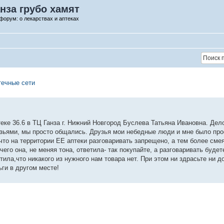
анза грубо хамят
форум: о лекарствах и аптеках
течные сети
еке 36.6 в ТЦ Ганза г. Нижний Новгород Буслева Татьяна Ивановна. Дело
рузьями, мы просто общались. Друзья мои небедные люди и мне было про
то на территории ЕЕ аптеки разговаривать запрещено, а тем более смея
его она, не меняя тона, ответила- так покупайте, а разговаривать будет
етила,что никакого из нужного нам товара нет. При этом ни здрасьте ни д
ьги в другом месте!