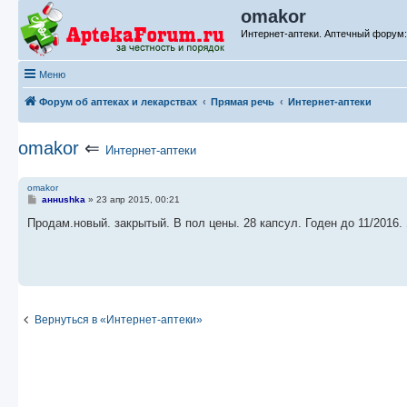
omakor
Интернет-аптеки. Аптечный форум: 
Меню
Форум об аптеках и лекарствах
Прямая речь
Интернет-аптеки
omakor
⇐
Интернет-аптеки
omakor
С
аннushka
»
23 апр 2015, 00:21
о
о
Продам.новый. закрытый. В пол цены. 28 капсул. Годен до 11/2016.
б
щ
е
н
и
е
Вернуться в «Интернет-аптеки»