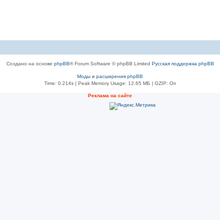
Создано на основе
phpBB
® Forum Software © phpBB Limited
Русская поддержка phpBB
Моды и расширения phpBB
Time: 0.214s
| Peak Memory Usage: 12.65 МБ | GZIP: On
Рeклама на сaйте