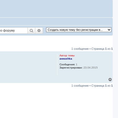
Поиск
Расширенный поиск
1 сообщение • Страница
1
из
1
Автор темы
аннushka
Сообщения:
1
Зарегистрирован:
23.04.2015
В
е
1 сообщение • Страница
1
из
1
р
н
у
т
ь
с
я
к
н