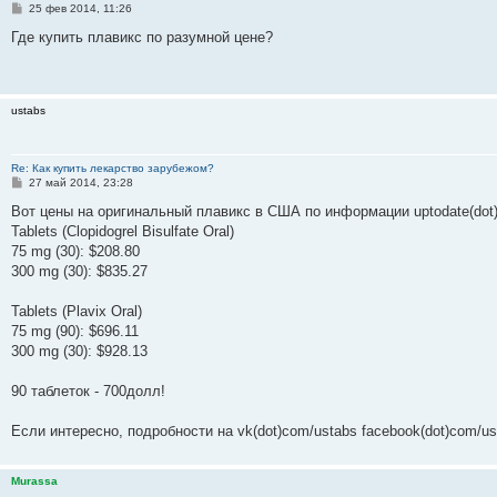
С
25 фев 2014, 11:26
о
о
Где купить плавикс по разумной цене?
б
щ
е
н
и
ustabs
е
Re: Как купить лекарство зарубежом?
С
27 май 2014, 23:28
о
о
Вот цены на оригинальный плавикс в США по информации uptodate(dot
б
Tablets (Clopidogrel Bisulfate Oral)
щ
е
75 mg (30): $208.80
н
300 mg (30): $835.27
и
е
Tablets (Plavix Oral)
75 mg (90): $696.11
300 mg (30): $928.13
90 таблеток - 700долл!
Если интересно, подробности на vk(dot)com/ustabs facebook(dot)com/usta
Murassa