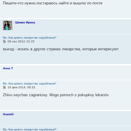
о
Пишите-что нужно,постараюсь найти и вышлю по почте
б
щ
е
н
и
Шимко Ирина
е
Re: Как купить лекарство зарубежом?
С
09 сен 2013, 01:22
о
о
выход - искать в других странах лекарства, которые интересуют
б
щ
е
н
и
Anna T
е
Re: Как купить лекарство зарубежом?
С
16 фев 2014, 08:33
о
о
Zhivu seychas zagranizey. Mogu pomoch s pokupkoy lekarstv.
б
щ
е
н
и
Anatolii
е
Re: Как купить лекарство зарубежом?