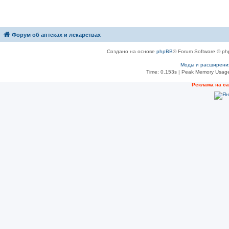
Форум об аптеках и лекарствах
Создано на основе
phpBB
® Forum Software © ph
Моды и расширени
Time: 0.153s
| Peak Memory Usage
Рeклама на с