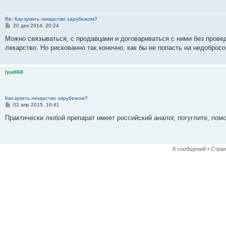
Re: Как купить лекарство зарубежом?
С
20 дек 2014, 20:24
о
о
Можно связываться, с продавцами и договариваться с ними без прове
б
лекарство. Но рискованно так конечно, как бы не попасть на недоброс
щ
е
н
и
lyudi68
е
Как купить лекарство зарубежом?
С
02 апр 2015, 16:41
о
о
Практически любой препарат имеет российский аналог, погуглите, помо
б
щ
е
н
и
8 сообщений • Стра
е