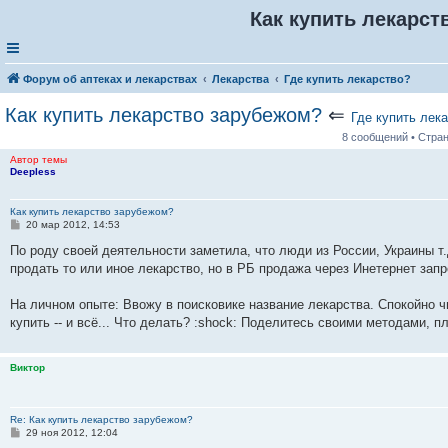
Как купить лекарст
Форум об аптеках и лекарствах
Лекарства
Где купить лекарство?
Как купить лекарство зарубежом?
⇐
Где купить лек
8 сообщений • Стра
Автор темы
Deepless
Как купить лекарство зарубежом?
С
20 мар 2012, 14:53
о
о
По роду своей деятельности заметила, что люди из России, Украины т
б
продать то или иное лекарство, но в РБ продажа через Инетернет зап
щ
е
н
На личном опыте: Ввожу в поисковике название лекарства. Спокойно ч
и
е
купить -- и всё... Что делать? :shock: Поделитесь своими методами, пл
Виктор
Re: Как купить лекарство зарубежом?
С
29 ноя 2012, 12:04
о